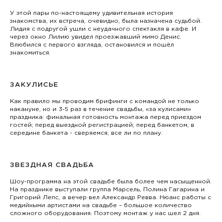
У этой пары по-настоящему удивительная история
знакомства, их встреча, очевидно, была назначена судьбой.
Лидия с подругой ушли с неудачного спектакля в кафе. И
через окно Лилию увидел проезжавший мимо Денис.
Влюбился с первого взгляда, остановился и пошёл
знакомиться.
ЗАКУЛИСЬЕ
Как правило мы проводим брифинги с командой не только
накануне, но и 3-5 раз в течение свадьбы, «за кулисами»
праздника: финальная готовность монтажа перед приездом
гостей; перед выездной регистрацией; перед банкетом; в
середине банкета - сверяемся, все ли по плану.
ЗВЕЗДНАЯ СВАДЬБА
Шоу-программа на этой свадьбе была более чем насыщенной.
На празднике выступали группа Марсель, Полина Гагарина и
Григорий Лепс, а вечер вел Александр Ревва. Нюанс работы с
медийными артистами на свадьбе – большое количество
сложного оборудования. Поэтому монтаж у нас шел 2 дня.