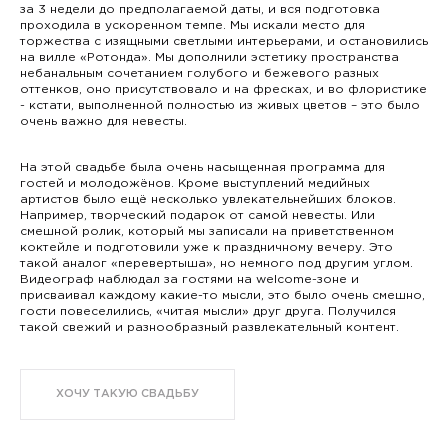
за 3 недели до предполагаемой даты, и вся подготовка
проходила в ускоренном темпе. Мы искали место для
торжества с изящными светлыми интерьерами, и остановились
на вилле «Ротонда». Мы дополнили эстетику пространства
небанальным сочетанием голубого и бежевого разных
оттенков, оно присутствовало и на фресках, и во флористике
- кстати, выполненной полностью из живых цветов – это было
очень важно для невесты.
На этой свадьбе была очень насыщенная программа для
гостей и молодожёнов. Кроме выступлений медийных
артистов было ещё несколько увлекательнейших блоков.
Например, творческий подарок от самой невесты. Или
смешной ролик, который мы записали на приветственном
коктейле и подготовили уже к праздничному вечеру. Это
такой аналог «перевертыша», но немного под другим углом.
Видеограф наблюдал за гостями на welcome-зоне и
присваивал каждому какие-то мысли, это было очень смешно,
гости повеселились, «читая мысли» друг друга. Получился
такой свежий и разнообразный развлекательный контент.⠀
ХОЧУ ТАКУЮ СВАДЬБУ