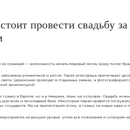
стоит провести свадьбу за
м
 за границей — возможность начать медовый месяц сразу после бра
 наполнены романтикой и уютом. Такая атмосфера притягивает деся
и света. Церемонию проводят в старинных замках, а фотографируются
ной архитектурой.
 только в Европе, но и в Америке, Азии, на островах. Свадьбу можн
 шум волн и прохладный бриз. Некоторым парам нравится погружать
х государств. Мы не препятствуем этому, а только за новые идеи и 
мероприятия на высшем уровне, учтем все пожелания и сотворим на