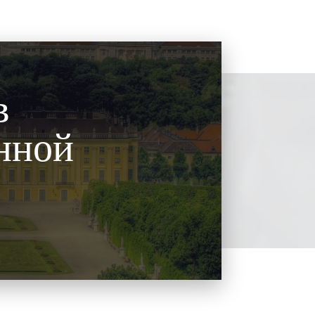
в
нной