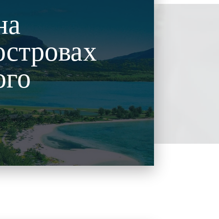
на
островах
ого