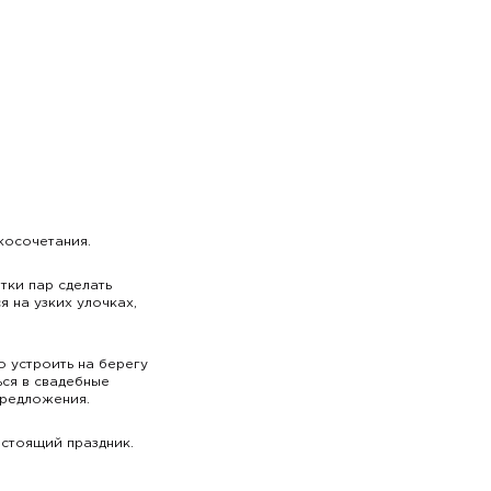
косочетания.
тки пар сделать
 на узких улочках,
о устроить на берегу
ся в свадебные
предложения.
стоящий праздник.