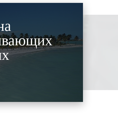
на
ивающих
их