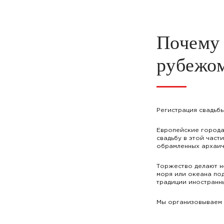
Почему 
рубежо
Регистрация свадьбы
Европейские города
свадьбу в этой част
обрамленных архаич
Торжество делают не
моря или океана под
традиции иностранны
Мы организовываем 