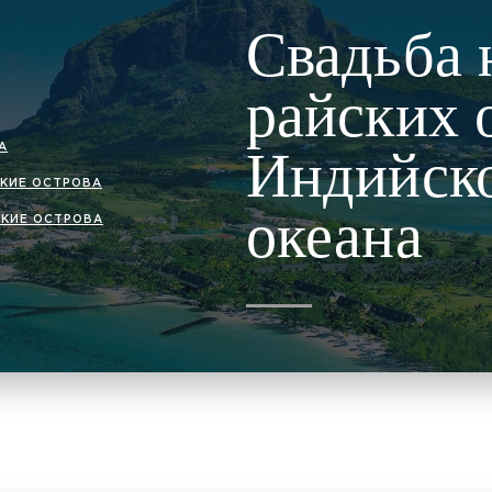
Свадьба 
райских 
А
Индийск
КИЕ ОСТРОВА
океана
КИЕ ОСТРОВА