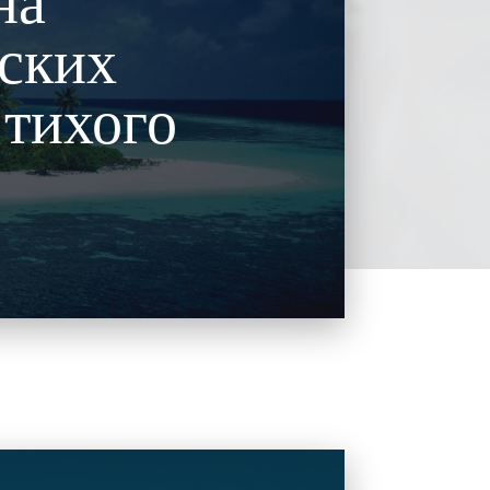
на
ских
 тихого