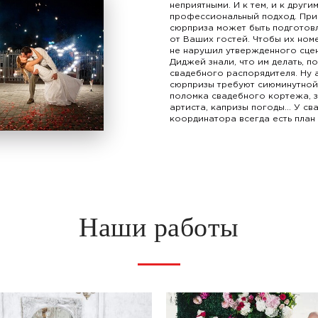
неприятными. И к тем, и к други
профессиональный подход. При
сюрприза может быть подготов
от Ваших гостей. Чтобы их ном
не нарушил утвержденного сцен
Диджей знали, что им делать, п
свадебного распорядителя. Ну 
сюрпризы требуют сиюминутной
поломка свадебного кортежа, 
артиста, капризы погоды... У с
координатора всегда есть план 
Наши работы