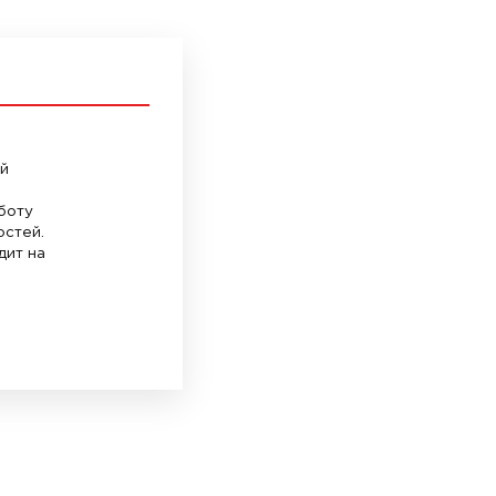
й
боту
остей.
дит на