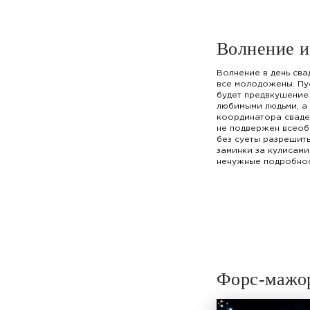
Волнение и
Волнение в день сва
все молодожены. Пу
будет предвкушение
любимыми людьми, а 
координатора сваде
не подвержен всеоб
без суеты разрешит
заминки за кулисами
ненужные подробнос
Форс-мажо