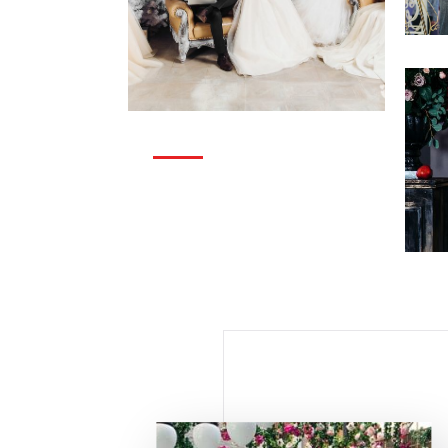
Св
Координатор на свадьбу
Ко