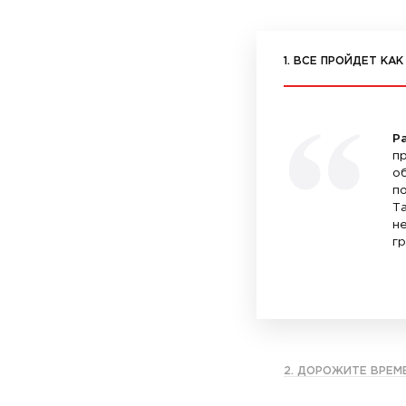
1. ВСЕ ПРОЙДЕТ КА
Р
п
о
по
Т
не
гр
2. ДОРОЖИТЕ ВРЕМ