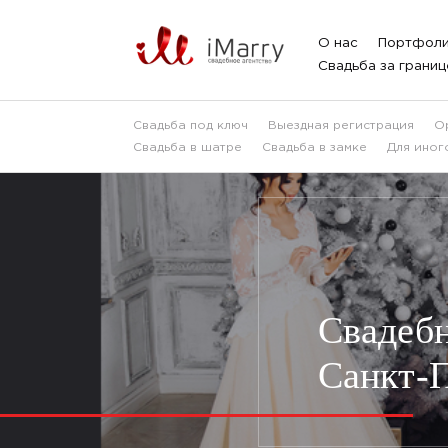
О нас
Портфол
Свадьба за границ
Свадьба под ключ
Выездная регистрация
О
Свадьба в шатре
Свадьба в замке
Для иног
Свадебн
Санкт-