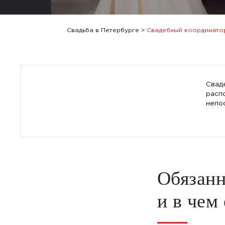
Свадьба в Петербурге
>
Свадебный координато
Свад
расп
непо
Обязанн
и в чем