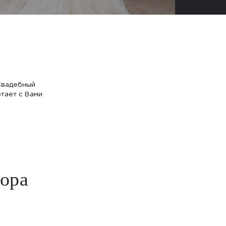
 Свадебный
тает с Вами
тора