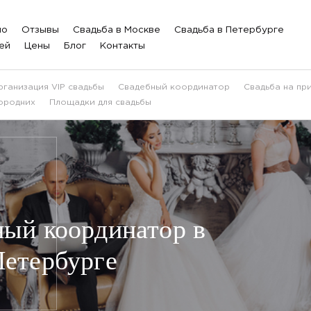
ио
Отзывы
Свадьба в Москве
Свадьба в Петербурге
ей
Цены
Блог
Контакты
рганизация VIP свадьбы
Свадебный координатор
Свадьба на пр
ородних
Площадки для свадьбы
ый координатор в
Петербурге