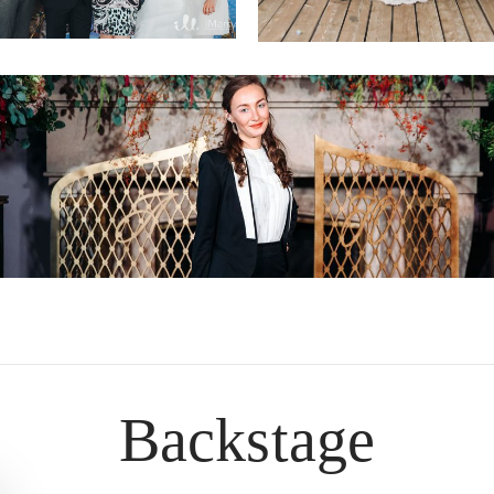
адебный агент
Ваш личный помощник
ординация свадебного торжества на высшем уровне!
Backstage