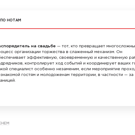
К ПО НОТАМ
аспорядитель на свадьбе
— тот, кто превращает многосложны
роцесс организации торжества в слаженный механизм. Он
беспечивает эффективную, своевременную и качественную ра
дрядчиков, контролирует ход событий и координирует ваших г
акой специалист особенно незаменим, если мероприятие прохо
знакомой гостям и молодоженам территории, в частности — за
аницей.
ЕНЕМ