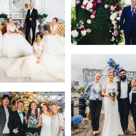
Свадебный распорядител
адебный координатор