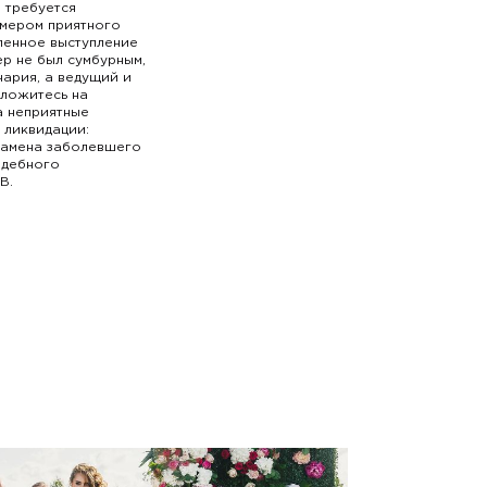
м требуется
мером приятного
ленное выступление
ер не был сумбурным,
ария, а ведущий и
оложитесь на
а неприятные
 ликвидации:
замена заболевшего
вадебного
B.